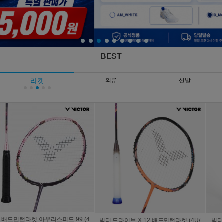
BEST
라켓
의류
신발
빅터 드라이브 X 12 배드민턴라켓 (4U/
빅터 라켓 아우라스피드 팬텀 F (4U/프