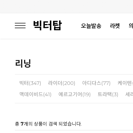
빅터탑
오늘발송
라켓
리닝
빅터(347)
라이더(200)
아디다스(77)
케이텐
맥데이비드(41)
에르고기어(19)
트라택(3)
세라
총
7
개의 상품이 검색 되었습니다.