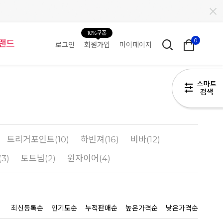
10%쿠폰
0
랜드
로그인
회원가입
마이페이지
H
트리거포인트(10)
하빈져(16)
비바(12)
3)
토트넘(2)
윈자이어(4)
최신등록순
인기도순
누적판매순
높은가격순
낮은가격순