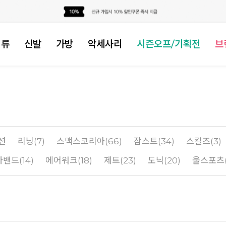
의류
신발
가방
악세사리
시즌오프/기획전
브
션
리닝(7)
스맥스코리아(66)
잠스트(34)
스킬즈(3)
밴드(14)
에어워크(18)
제트(23)
도닉(20)
울스포츠(