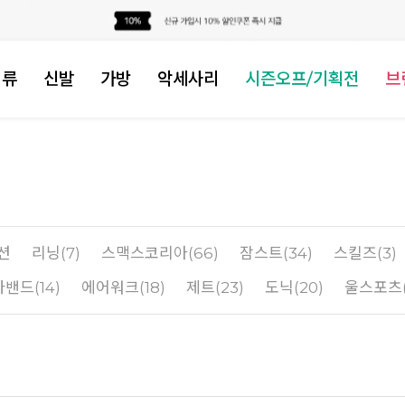
의류
신발
가방
악세사리
시즌오프/기획전
브
션
리닝(7)
스맥스코리아(66)
잠스트(34)
스킬즈(3)
밴드(14)
에어워크(18)
제트(23)
도닉(20)
울스포츠(