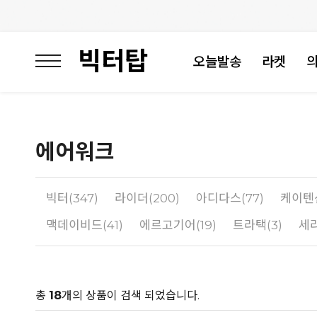
빅터탑
오늘발송
라켓
에어워크
빅터(347)
라이더(200)
아디다스(77)
케이텐
맥데이비드(41)
에르고기어(19)
트라택(3)
세라
총
18
개의 상품이 검색 되었습니다.