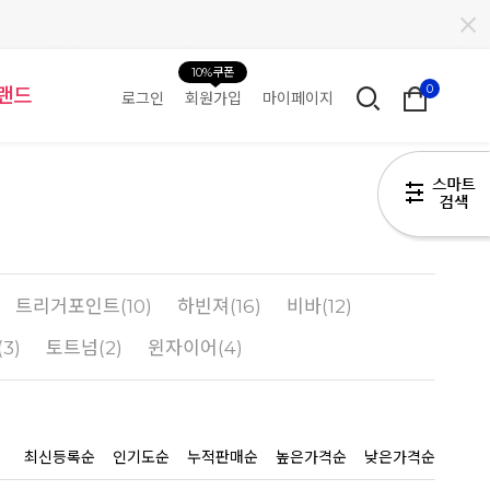
10%쿠폰
0
랜드
로그인
회원가입
마이페이지
HOM
트리거포인트(10)
하빈져(16)
비바(12)
3)
토트넘(2)
윈자이어(4)
최신등록순
인기도순
누적판매순
높은가격순
낮은가격순