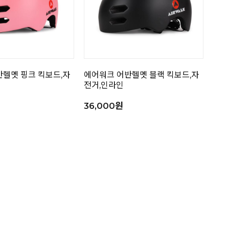
헬멧 핑크 킥보드,자
에어워크 어반헬멧 블랙 킥보드,자
전거,인라인
36,000원