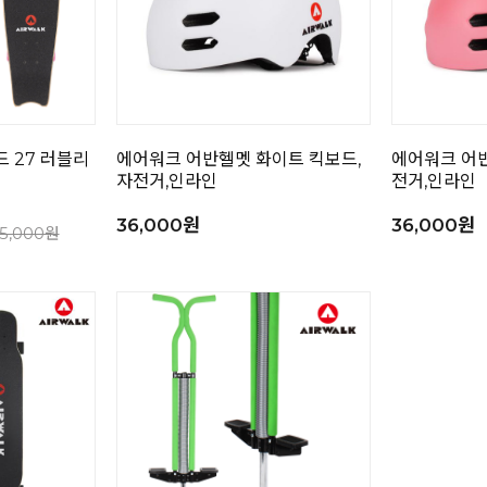
 27 러블리
에어워크 어반헬멧 화이트 킥보드,
에어워크 어반
자전거,인라인
전거,인라인
36,000원
36,000원
5,000원