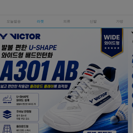
오늘발송
라켓
의류
신발
가방