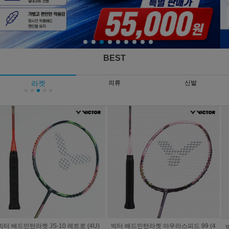
BEST
라켓
의류
신발
빅터 드라이브 X 12 배드민턴라켓 (4U/
빅터 라켓 아우라스피드 팬텀 F (4U/프