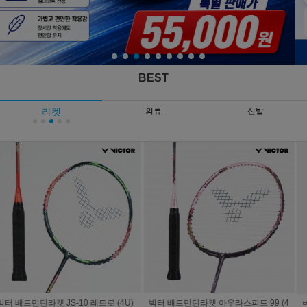
BEST
라켓
의류
신발
빅터 드라이브 X 12 배드민턴라켓 (4U/
빅터 라켓 아우라스피드 팬텀 F (4U/프