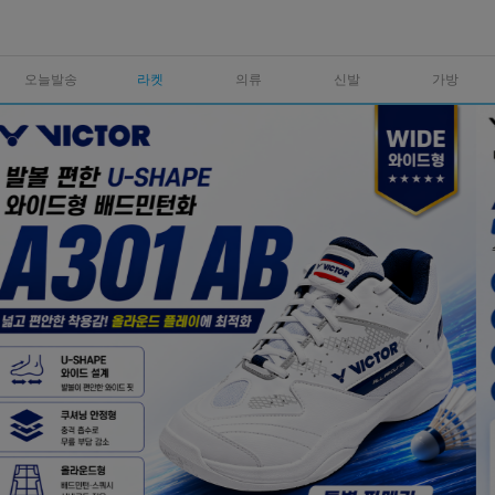
오늘발송
라켓
의류
신발
가방