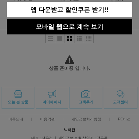
앱 다운받고 할인쿠폰 받기!!
여성하의
남성자켓
여성자켓
최신순
낮은가격
높은가격
판매순위
상품명
모바일 웹으로 계속 보기
상품 준비중 입니다.
오늘 본 상품
마이페이지
고객후기
고객센터
이용안내
이용약관
개인정보처리방침
PC버전
빅터탑
대표 : 전은경 ㅣ 개인정보 보호 책임자 : 강은주