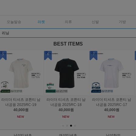
오늘발송
라켓
의류
신발
가방
리닝
BEST ITEMS
7
8
9
더 티셔츠 코튼티 남
라이더 티셔츠 코튼티 남
라이더 티셔츠 남녀공용
라이
공용 2025RC-18
녀공용 2025RC-17
배드민턴상의 2025R-20
배드
40,000원
40,000원
55,000원
남성티셔츠
여성티셔츠
남성하의