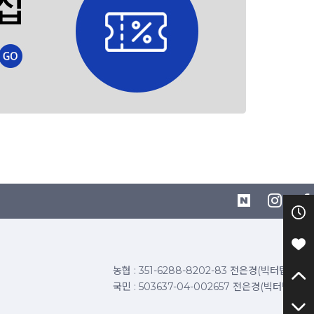
농협 : 351-6288-8202-83 전은경(빅터탑)
국민 : 503637-04-002657 전은경(빅터탑)