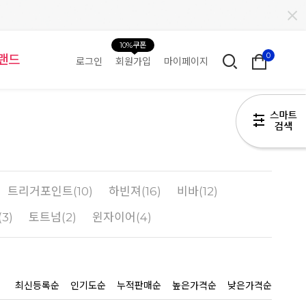
10%쿠폰
0
랜드
로그인
회원가입
마이페이지
H
트리거포인트(10)
하빈져(16)
비바(12)
3)
토트넘(2)
윈자이어(4)
최신등록순
인기도순
누적판매순
높은가격순
낮은가격순