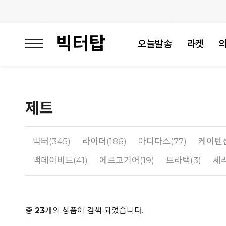
빅터탑
오늘발송
라켓
제트
빅터(345)
라이더(186)
아디다스(77)
케이텐
맥데이비드(41)
에르고기어(19)
트라택(3)
세라
총
23
개의 상품이 검색 되었습니다.