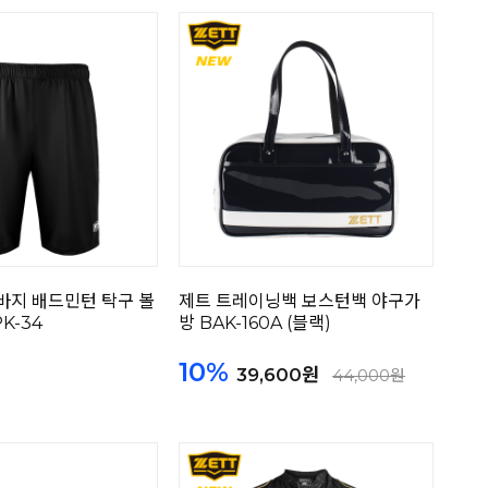
바지 배드민턴 탁구 볼
제트 트레이닝백 보스턴백 야구가
K-34
방 BAK-160A (블랙)
10%
39,600원
44,000원