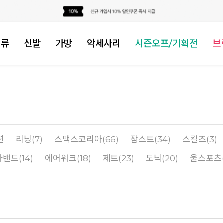
의류
신발
가방
악세사리
시즌오프/기획전
브
션
리닝(7)
스맥스코리아(66)
잠스트(34)
스킬즈(3)
밴드(14)
에어워크(18)
제트(23)
도닉(20)
울스포츠(