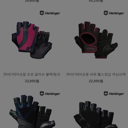
39,600원
45,100원
[하빈져]여성용 프로 글러브 블랙/핑크
[하빈져]여성용 파워 헬스장갑 색상선택
33,000원
22,000원