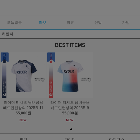
오늘발송
라켓
의류
신발
가방
하빈져
BEST ITEMS
1
2
라이더 티셔츠 남녀공용
라이더 티셔츠 남녀공용
배드민턴상의 2025R-11
배드민턴상의 2025R-9
55,000원
55,000원
빅터
라이더
아디다스