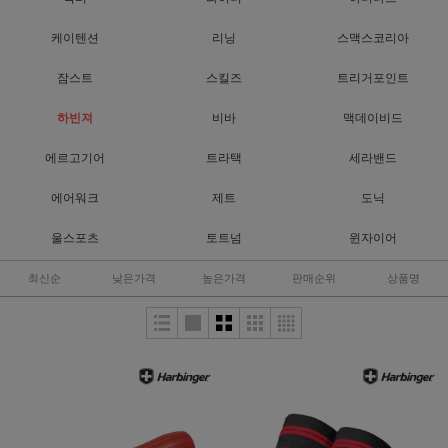
케이텐션
리닝
스맥스코리아
잠스트
스킬즈
트리거포인트
하빈져
비바
맥데이비드
에르고기어
트라택
세라밴드
에어워크
제트
도닉
울스포츠
토트넘
윈자이어
최신순
낮은가격
높은가격
판매순위
상품명