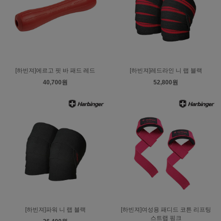
[하빈져]에르고 핏 바 패드 레드
[하빈져]레드라인 니 랩 블랙
40,700원
52,800원
[하빈져]파워 니 랩 블랙
[하빈져]여성용 패디드 코튼 리프팅
스트랩 핑크