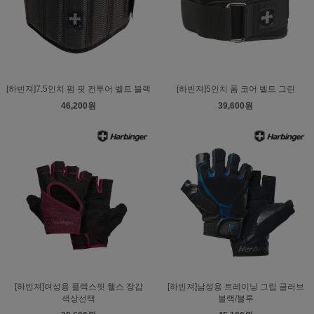
[하빈져]7.5인치 펌 핏 컨투어 벨트 블랙
[하빈져]5인치 폼 코어 벨트 그린
46,200원
39,600원
[하빈져]여성용 플렉스핏 헬스 장갑
[하빈져]남성용 트레이닝 그립 글러브
색상선택
블랙/블루