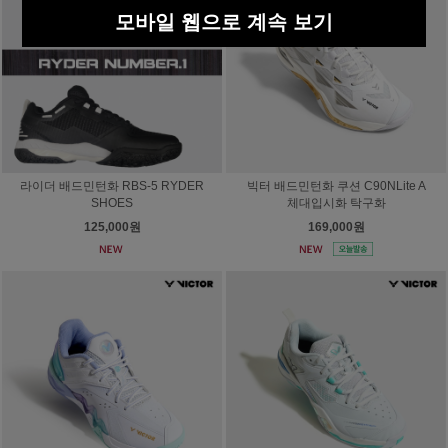
모바일 웹으로 계속 보기
라이더 배드민턴화 RBS-5 RYDER
빅터 배드민턴화 쿠션 C90NLite A
SHOES
체대입시화 탁구화
125,000원
169,000원