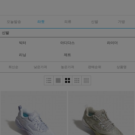
오늘발송
라켓
의류
신발
가방
신발
빅터
아디다스
라이더
리닝
제트
최신순
낮은가격
높은가격
판매순위
상품명