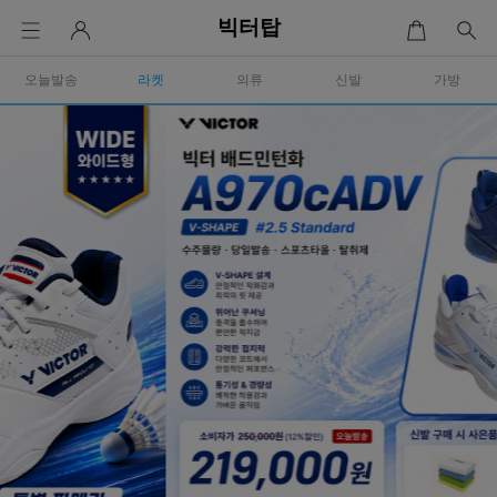
빅터탑
오늘발송
라켓
의류
신발
가방