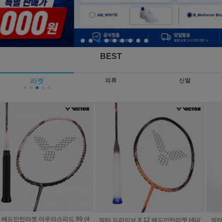
BEST
라켓
의류
신발
빅터 드라이브 X 12 배드민턴라켓 (4U/
빅터 라켓 아우라스피드 팬텀 F (4U/프