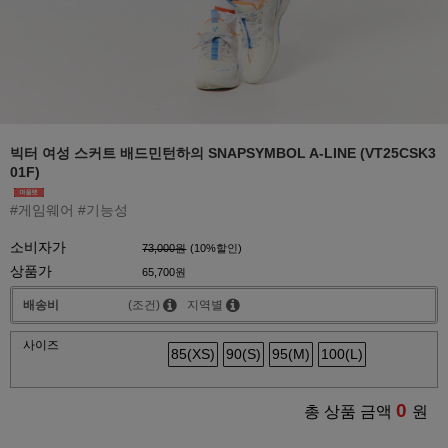
빅터 여성 스커트 배드민턴하의 SNAPSYMBOL A-LINE (VT25CSK3
01F)
#게임웨어 #기능성
소비자가
73,000원
(
10
%할인)
상품가
65,700원
배송비
(조건)
지역별
사이즈
85(XS)
90(S)
95(M)
100(L)
0
총 상품 금액
원