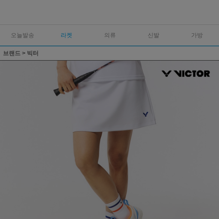
오늘발송
라켓
의류
신발
가방
브랜드
>
빅터