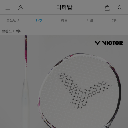
빅터탑
오늘발송
라켓
의류
신발
가방
브랜드
>
빅터