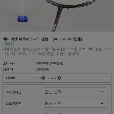
빅터 라켓 아우라스피드 팬텀 F (4U/프리코어핸들)
기동주선수, 정나은선수 사용모델 4매듭 스트링 무료, 빅터양말, 오버
그립, 헤드커버, 스포츠타올 증정, 회원 가입 혜택
소비자가
300,000원
(
20
%할인)
상품가
239,000원
배송비
(조건)
지역별
스트링매듭
스트링종류