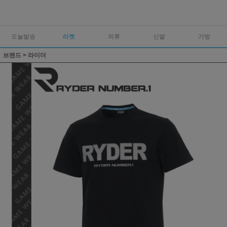
오늘발송
라켓
의류
신발
가방
브랜드
>
라이더