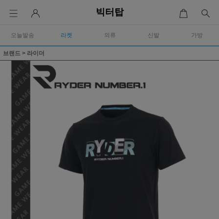
빅터탑
오늘발송
라켓
의류
신발
가방
브랜드
>
라이더