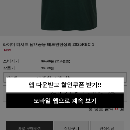
라이더 티셔츠 남녀공용 배드민턴상의 2025RBC-1
소비자가
38,000원
(
21
%할인)
상품가
30,000원
배송비
(조건)
지역별
앱 다운받고 할인쿠폰 받기!!
사이즈
XS
S
M
L
XL
XXL
모바일 웹으로 계속 보기
0
총 상품 금액
원
바로 구매하기
장바구니
관심상품