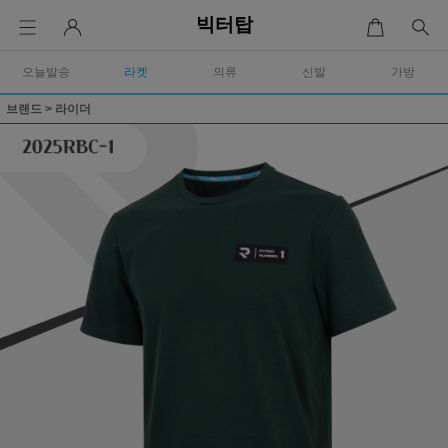
빅터탑
오늘발송
라켓
의류
신발
가방
브랜드
>
라이더